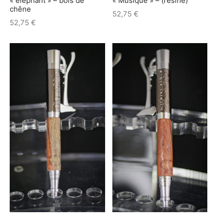
« éléphant » – bois de
« Musique » – (résine)
chêne
52,75
€
52,75
€