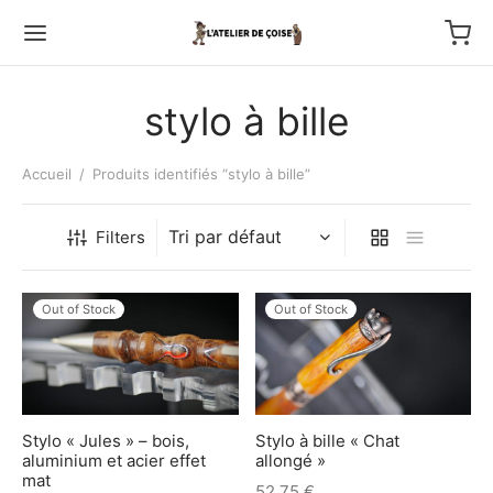
stylo à bille
Accueil
/
Produits identifiés “stylo à bille”
Back
Filters
TFOLIO
Out of Stock
Out of Stock
ptures au couteau
os
Stylo « Jules » – bois,
Stylo à bille « Chat
tournage
aluminium et acier effet
allongé »
mat
52,75
€
 haut relief