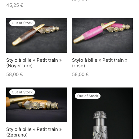
45,25
€
e bosse
Out of Stock
Stylo à bille « Petit train »
Stylo à bille « Petit train »
(Noyer turc)
(rose)
58,00
€
58,00
€
Out of Stock
Out of Stock
Stylo à bille « Petit train »
(Zebrano)