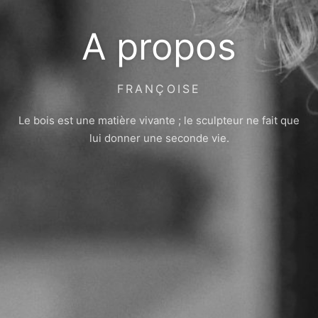
A propos
FRANÇOISE
Le bois est une matière vivante ; le sculpteur ne fait que
lui donner une seconde vie.