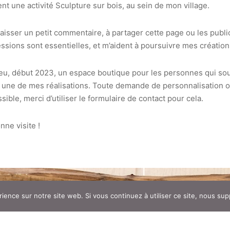
t une activité Sculpture sur bois, au sein de mon village.
laisser un petit commentaire, à partager cette page ou les publi
ssions sont essentielles, et m’aident à poursuivre mes création
peu, début 2023, un espace boutique pour les personnes qui so
r une de mes réalisations. Toute demande de personnalisation o
sible, merci d’utiliser le formulaire de contact pour cela.
nne visite !
rience sur notre site web. Si vous continuez à utiliser ce site, nous su