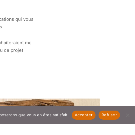
cations qui vous
s.
uhaiteraient me
u de projet
pposerons que vous en êtes satisfait.
Accepter
Refuser