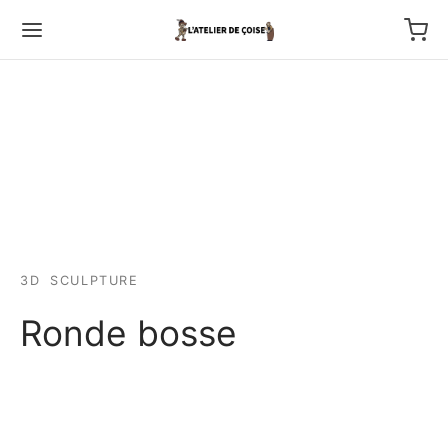
Back
TFOLIO
3D
SCULPTURE
ptures au couteau
Ronde bosse
os
tournage
 haut relief