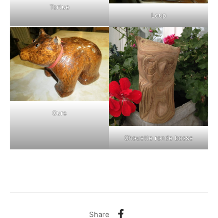
Tortue
Loup
Ours
Chouette ronde bosse
Share