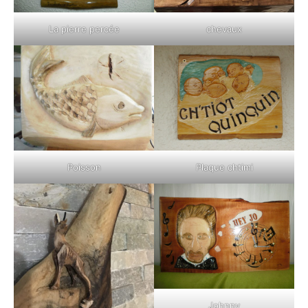
La pierre percée
chevaux
Poisson
Plaque chtimi
Johnny