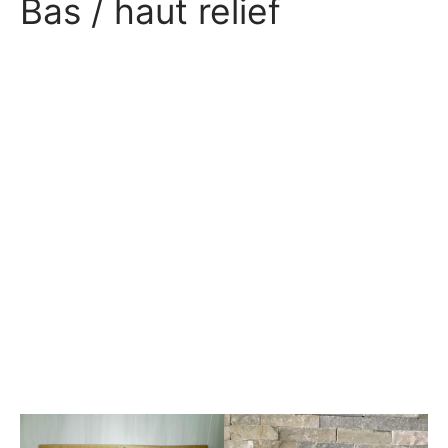
Bas / haut relief
e bosse