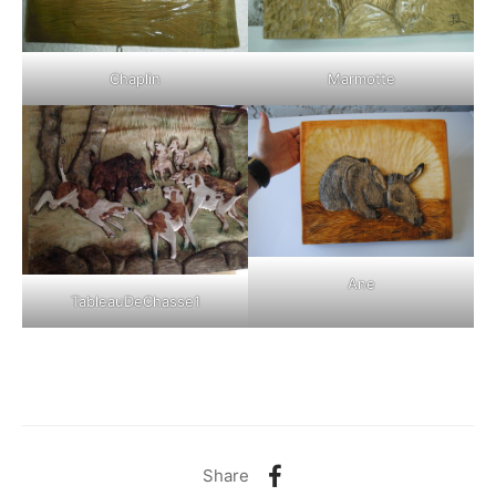
Chaplin
Marmotte
Ane
TableauDeChasse1
Share