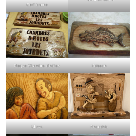
Cerf brame
Plaque Chambre d’hôtes
Poisson
Clown
Pinocchio