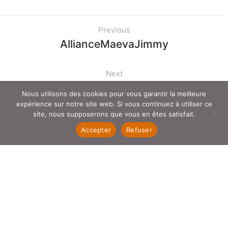
Previous
AllianceMaevaJimmy
Next
La panthère sort du bois
Nous utilisons des cookies pour vous garantir la meilleure
expérience sur notre site web. Si vous continuez à utiliser ce
site, nous supposerons que vous en êtes satisfait.
Accepter
Refuser
A PROPOS
LE BLOG
BOUTIQUE
AIDE & CONTACT