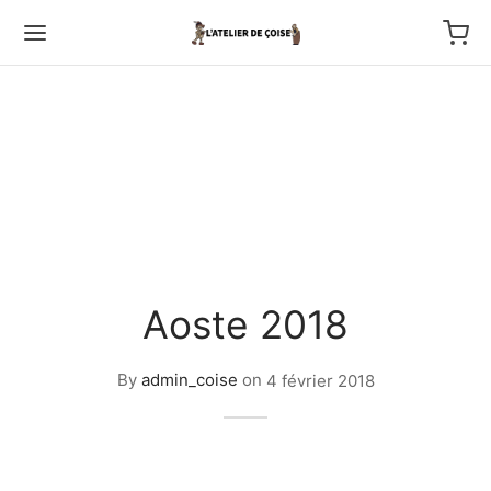
Back
TFOLIO
Aoste 2018
ptures au couteau
By
admin_coise
on
4 février 2018
os
tournage
 haut relief