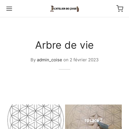
Arbre de vie
Back
By
admin_coise
on
2 février 2023
TFOLIO
ptures au couteau
os
tournage
rosace 1
rosace 2
 haut relief