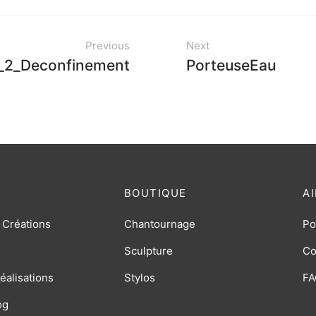
Previous
Next
_2_Deconfinement
PorteuseEau
BOUTIQUE
A
 Créations
Chantournage
Po
Sculpture
Co
éalisations
Stylos
FA
og