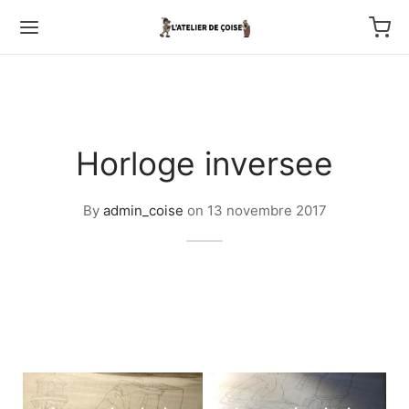
Horloge inversee
Back
By
admin_coise
on
13 novembre 2017
TFOLIO
ptures au couteau
os
tournage
 haut relief