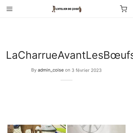
LaCharrueAvantLesBœuf
Back
By
admin_coise
on
3 février 2023
TFOLIO
ptures au couteau
os
tournage
 haut relief