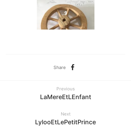
9
Share
Previous
LaMereEtLEnfant
Next
LylooEtLePetitPrince