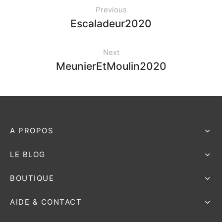
Previous
Escaladeur2020
e bosse
Next
MeunierEtMoulin2020
A PROPOS
LE BLOG
BOUTIQUE
AIDE & CONTACT