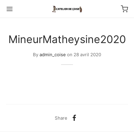
MineurMatheysine2020
By
admin_coise
on
28 avril 2020
Back
TFOLIO
ptures au couteau
os
Share
tournage
 haut relief