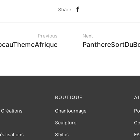
Share
Previous
Next
peauThemeAfrique
PanthereSortDuBo
BOUTIQUE
A
 Créations
Chantournage
Po
Sculpture
Co
éalisations
Stylos
FA