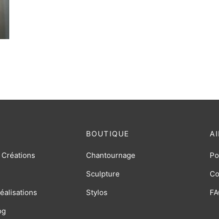
BOUTIQUE
A
 Créations
Chantournage
Po
Sculpture
Co
éalisations
Stylos
FA
og