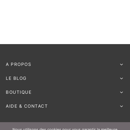
e bosse
A PROPOS
LE BLOG
BOUTIQUE
AIDE & CONTACT
Nous utilisons des cookies pour vous garantir la meilleure