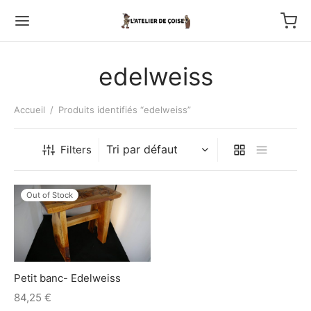
edelweiss
Accueil
/
Produits identifiés “edelweiss”
Back
Filters
TFOLIO
Out of Stock
ptures au couteau
os
Petit banc- Edelweiss
tournage
84,25
€
 haut relief