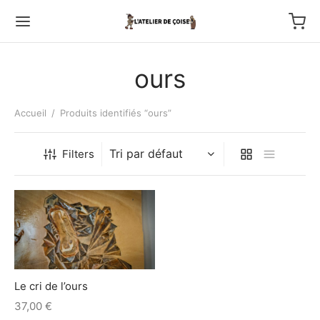
ours
Accueil
/
Produits identifiés “ours”
Back
Filters
TFOLIO
ptures au couteau
os
Le cri de l’ours
tournage
37,00
€
 haut relief