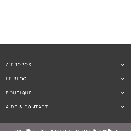
e bosse
A PROPOS
LE BLOG
BOUTIQUE
AIDE & CONTACT
Nous utilisons des cookies pour vous garantir la meilleure