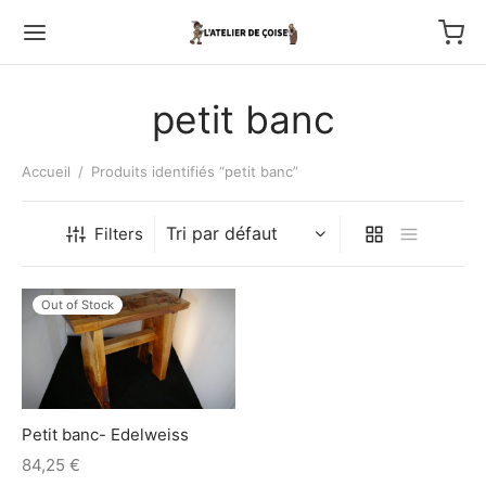
petit banc
Accueil
/
Produits identifiés “petit banc”
Back
Filters
TFOLIO
Out of Stock
ptures au couteau
os
Petit banc- Edelweiss
tournage
84,25
€
 haut relief