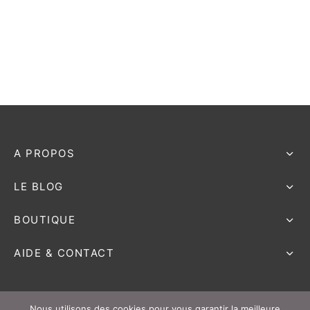
e bosse
A PROPOS
LE BLOG
BOUTIQUE
AIDE & CONTACT
Nous utilisons des cookies pour vous garantir la meilleure