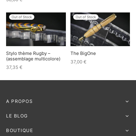
e bosse
Out of Stock
Out of Stock
Stylo thème Rugby –
The BigOne
(assemblage multicolore)
37,00
€
37,35
€
A PROPOS
LE BLOG
BOUTIQUE