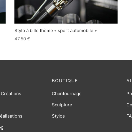
Stylo à bille thème « sport automobile »
47,50
€
BOUTIQUE
A
 Créations
Chantournage
Po
Sculpture
Co
éalisations
Stylos
FA
og