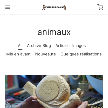
animaux
All
Archive Blog
Article
Images
Back
Mis en avant
Nouveauté
Quelques réalisations
TFOLIO
ptures au couteau
os
tournage
 haut relief