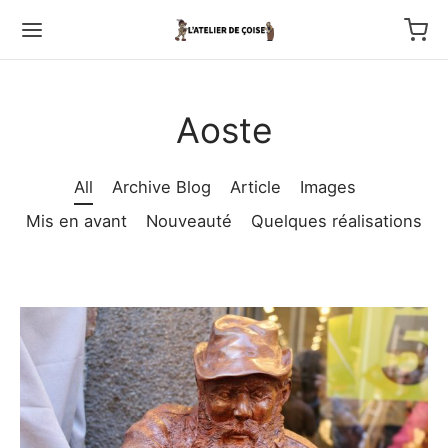
Aoste
All
Archive Blog
Article
Images
Back
Mis en avant
Nouveauté
Quelques réalisations
TFOLIO
ptures au couteau
os
tournage
 haut relief