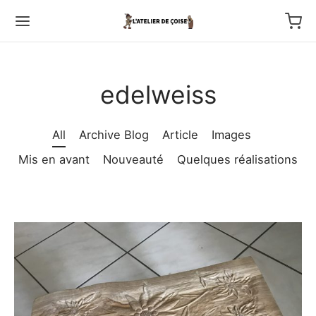
edelweiss
All
Archive Blog
Article
Images
Back
Mis en avant
Nouveauté
Quelques réalisations
TFOLIO
ptures au couteau
os
tournage
 haut relief