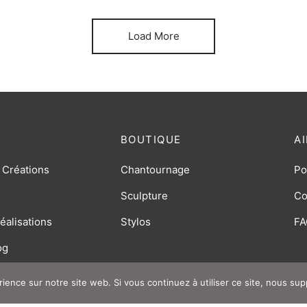
Load More
BOUTIQUE
A
 Créations
Chantournage
Po
Sculpture
Co
éalisations
Stylos
FA
og
rience sur notre site web. Si vous continuez à utiliser ce site, nous su