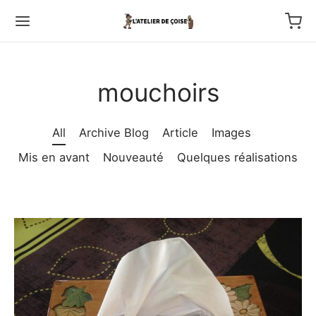
mouchoirs
All
Archive Blog
Article
Images
Back
Mis en avant
Nouveauté
Quelques réalisations
TFOLIO
ptures au couteau
os
tournage
 haut relief