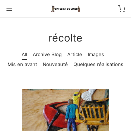
récolte
All
Archive Blog
Article
Images
Back
Mis en avant
Nouveauté
Quelques réalisations
TFOLIO
ptures au couteau
os
tournage
 haut relief