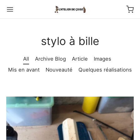
stylo à bille
All
Archive Blog
Article
Images
Back
Mis en avant
Nouveauté
Quelques réalisations
TFOLIO
ptures au couteau
os
tournage
 haut relief