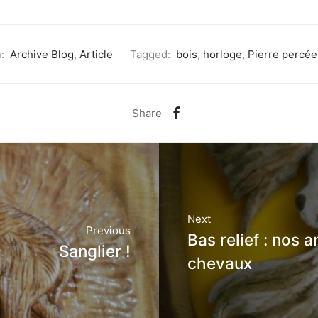
:
Archive Blog
,
Article
Tagged:
bois
,
horloge
,
Pierre percée
Share
Next
Previous
Bas relief : nos a
Sanglier !
chevaux