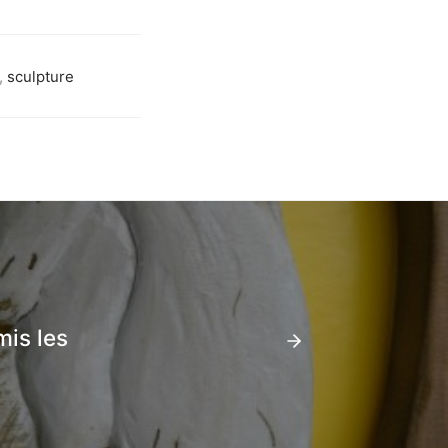
,
sculpture
mis les