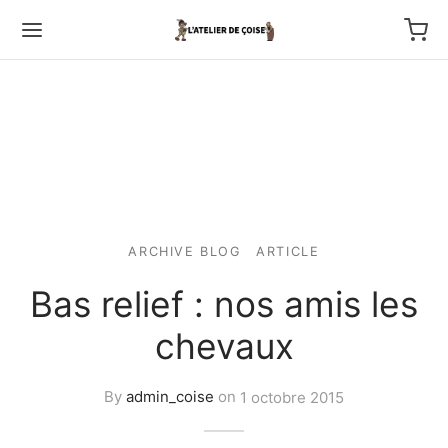
Back
ARCHIVE BLOG
ARTICLE
TFOLIO
Bas relief : nos amis les
ptures au couteau
chevaux
os
By
admin_coise
on
1 octobre 2015
tournage
 haut relief