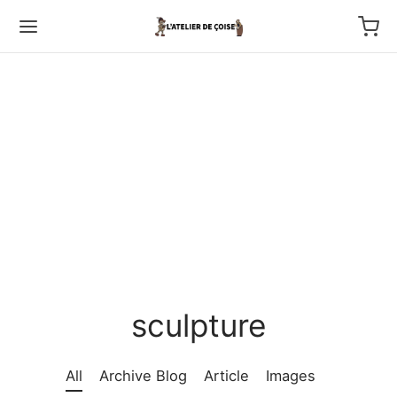
Back
TFOLIO
ptures au couteau
os
sculpture
tournage
All
Archive Blog
Article
Images
 haut relief