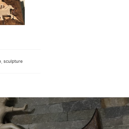
e
,
sculpture