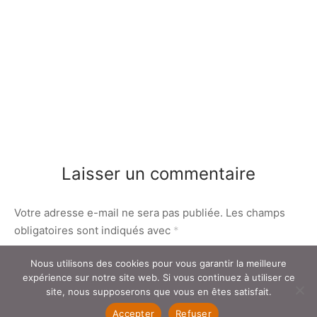
Laisser un commentaire
Votre adresse e-mail ne sera pas publiée.
Les champs
obligatoires sont indiqués avec
*
Nous utilisons des cookies pour vous garantir la meilleure
expérience sur notre site web. Si vous continuez à utiliser ce
Commentaire
*
site, nous supposerons que vous en êtes satisfait.
Accepter
Refuser