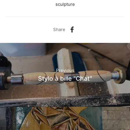
sculpture
Share
Previous
Stylo à bille "Chat"