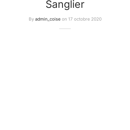
Sanglier
e bosse
By
admin_coise
on
17 octobre 2020