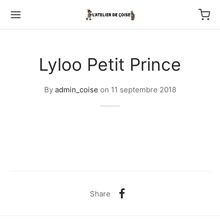
Lyloo Petit Prince
By
admin_coise
on
11 septembre 2018
Back
TFOLIO
ptures au couteau
os
Share
tournage
 haut relief