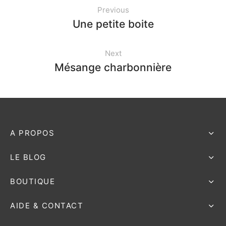
Previous
Une petite boite
e bosse
Next
Mésange charbonnière
A PROPOS
LE BLOG
BOUTIQUE
AIDE & CONTACT