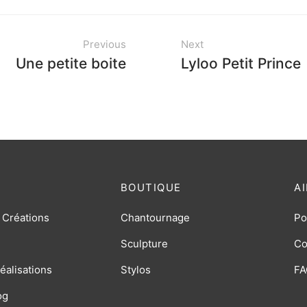
Previous
Next
Une petite boite
Lyloo Petit Prince
BOUTIQUE
A
 Créations
Chantournage
Po
Sculpture
Co
éalisations
Stylos
FA
og