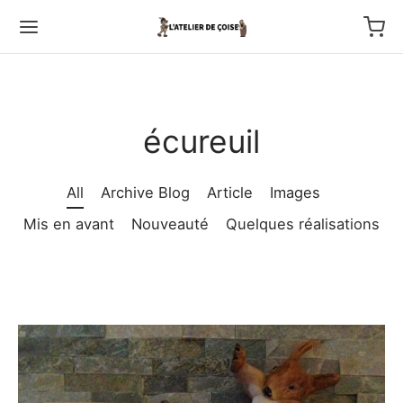
écureuil
Back
All
Archive Blog
Article
Images
Mis en avant
Nouveauté
Quelques réalisations
TFOLIO
ptures au couteau
os
tournage
 haut relief