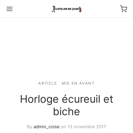
Back
TFOLIO
ARTICLE
MIS EN AVANT
ptures au couteau
Horloge écureuil et
os
biche
tournage
By
admin_coise
on
13 novembre 2017
 haut relief