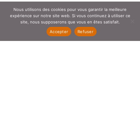
Enregistrer mon nom, mon e-mail et mon site dans le
Nous utilisons des cookies pour vous garantir la meilleure
navigateur pour mon prochain commentaire.
expérience sur notre site web. Si vous continuez à utiliser ce
site, nous supposerons que vous en êtes satisfait.
Accepter
Refuser