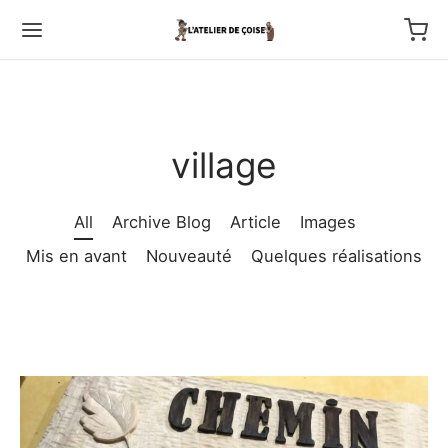
village
Back
All
Archive Blog
Article
Images
Mis en avant
Nouveauté
Quelques réalisations
TFOLIO
ptures au couteau
os
tournage
 haut relief