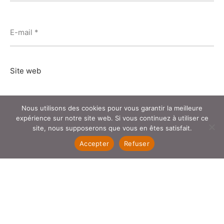
E-mail
*
Site web
Nous utilisons des cookies pour vous garantir la meilleure
Enregistrer mon nom, mon e-mail et mon site dans le
expérience sur notre site web. Si vous continuez à utiliser ce
site, nous supposerons que vous en êtes satisfait.
navigateur pour mon prochain commentaire.
Accepter
Refuser