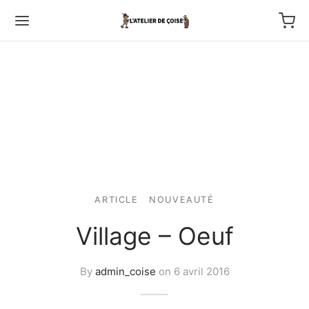
Back
TFOLIO
ARTICLE
NOUVEAUTÉ
ptures au couteau
Village – Oeuf
os
By
admin_coise
on
6 avril 2016
tournage
 haut relief