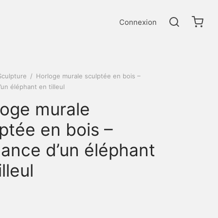
Connexion
Sculpture
/
Horloge murale sculptée en bois –
un éléphant en tilleul
loge murale
ptée en bois –
gance d’un éléphant
lleul