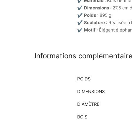
✔
Matériau
: Bois de tille
✔
Dimensions
: 27,5 cm 
✔
Poids
: 895 g
✔
Sculpture
: Réalisée à 
✔
Motif
: Élégant éléphan
Informations complémentair
POIDS
DIMENSIONS
DIAMÈTRE
BOIS