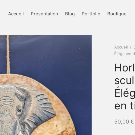
Accueil
Présentation
Blog
Portfolio
Boutique
Accueil
/
Élégance d’
Hor
scul
Élé
en ti
50,00
€