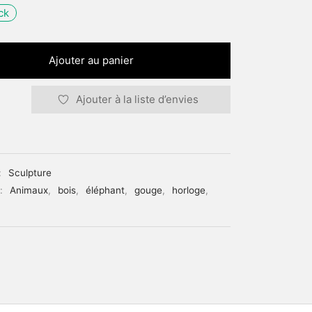
ck
Ajouter au panier
Ajouter à la liste d’envies
:
Sculpture
 :
Animaux
,
bois
,
éléphant
,
gouge
,
horloge
,