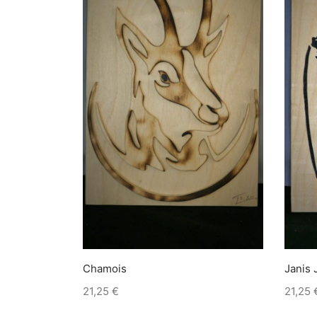
Chamois
Janis 
21,25
€
21,25