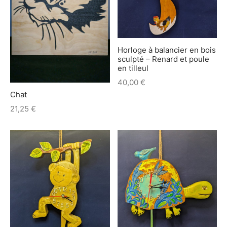
Horloge à balancier en bois
sculpté – Renard et poule
en tilleul
40,00
€
Chat
21,25
€