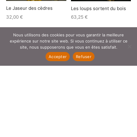
Le Jaseur des cèdres
Les loups sortent du bois
32,00
€
63,25
€
Nous utilisons des cookies pour vous garantir la meilleure
expérience sur notre site web. Si vous continuez à utiliser ce
site, nous supposerons que vous en êtes satisfait.
Accepter
Refuser
Loup qui hurle
Moto
21,25
€
21,25
€
FILTER BY CATEGORY
Chantournage
Sculpture
Stylos
Peugeot 203