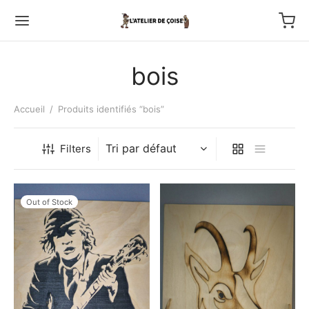
bois
Accueil
/
Produits identifiés “bois”
Back
Filters
TFOLIO
Out of Stock
ptures au couteau
os
tournage
 haut relief