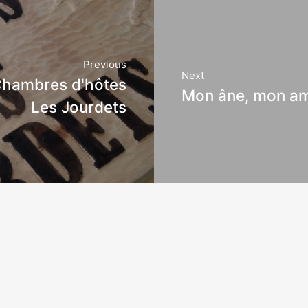
Previous
Next
Chambres d'hôtes
Mon âne, mon am
Les Jourdets