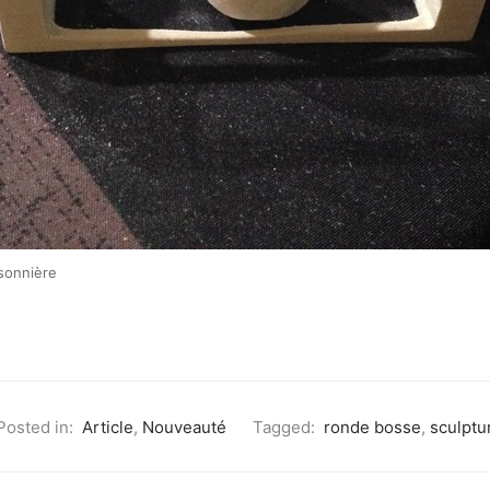
isonnière
Posted in:
Article
,
Nouveauté
Tagged:
ronde bosse
,
sculptu