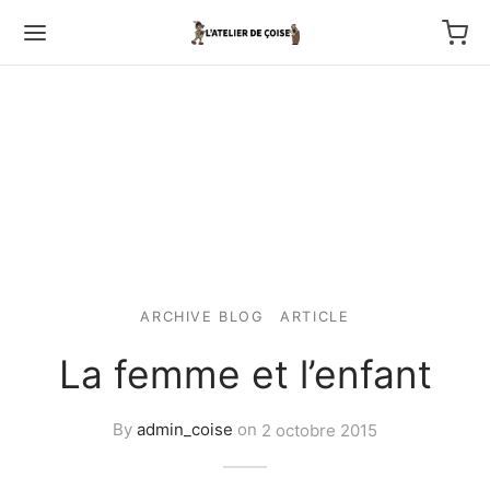
Back
TFOLIO
ARCHIVE BLOG
ARTICLE
ptures au couteau
La femme et l’enfant
os
By
admin_coise
on
2 octobre 2015
tournage
 haut relief