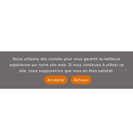
Laisser un commentaire
Nous utilisons des cookies pour vous garantir la meilleure
expérience sur notre site web. Si vous continuez à utiliser ce
site, nous supposerons que vous en êtes satisfait.
Votre adresse e-mail ne sera pas publiée.
Les champs
obligatoires sont indiqués avec
*
Accepter
Refuser
Commentaire
*