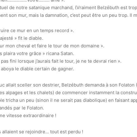
ituel de notre satanique marchand, (Vraiment Belzébuth est trop 
ent son mur, mais la damnation, c’est peut être un peu trop. Il 
ruire ce mur en un temps record ».
jesté » fit le diable.
sur mon cheval et faire le tour de mon domaine ».
us plaira votre grâce » ricana Satan.
 pas fini lorsque j’aurais fait le tour, je ne te devrai rien ».
 aboya le diable certain de gagner.
c allait sceller son destrier, Belzébuth demanda à son Folaton (
les alpages et les chalets) de commencer instamment la constru
e tricha un peu (sinon il ne serait pas diabolique) en faisant ap
ndés par le Folaton.
ne vitesse extraordinaire !
allaient se rejoindre… tout est perdu !