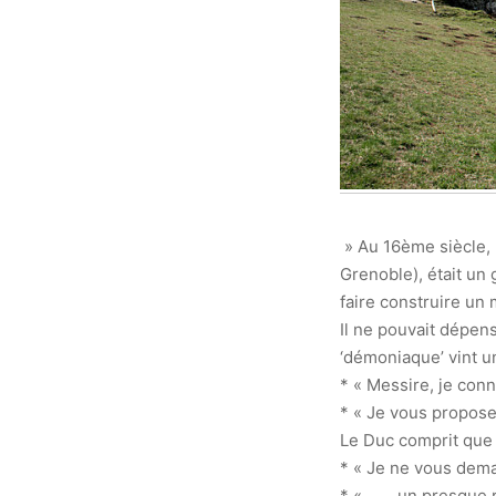
» Au 16ème siècle, 
Grenoble), était un 
faire construire un 
Il ne pouvait dépen
‘démoniaque’ vint un
* « Messire, je conna
* « Je vous propose
Le Duc comprit que pi
* « Je ne vous deman
* « …….un presque