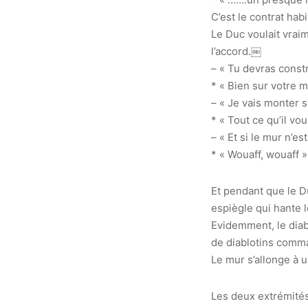
C’est le contrat hab
Le Duc voulait vraim
l’accord.￼
– « Tu devras const
* « Bien sur votre ma
– « Je vais monter 
* « Tout ce qu’il vo
– « Et si le mur n’est
* « Wouaff, wouaff »
Et pendant que le Du
espiègle qui hante 
Evidemment, le diabl
de diablotins comma
Le mur s’allonge à u
Les deux extrémités 