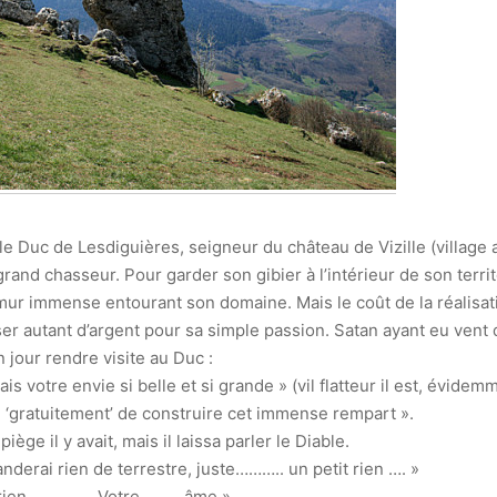
le Duc de Lesdiguières, seigneur du château de Vizille (village
grand chasseur. Pour garder son gibier à l’intérieur de son territ
mur immense entourant son domaine. Mais le coût de la réalisati
ser autant d’argent pour sa simple passion. Satan ayant eu vent
 jour rendre visite au Duc :
is votre envie si belle et si grande » (vil flatteur il est, évidem
 ‘gratuitement’ de construire cet immense rempart ».
ège il y avait, mais il laissa parler le Diable.
derai rien de terrestre, juste……….. un petit rien …. »
 rien…………….Votre……… âme ».