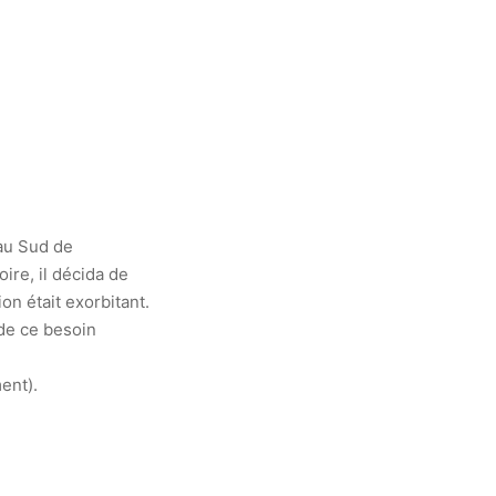
 au Sud de
oire, il décida de
on était exorbitant.
 de ce besoin
ment).