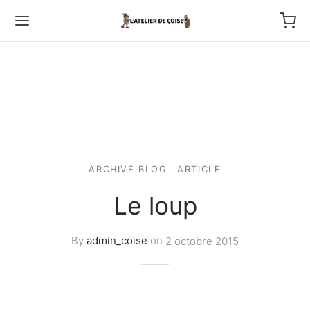
Back
ARCHIVE BLOG
ARTICLE
TFOLIO
Le loup
ptures au couteau
By
admin_coise
on
2 octobre 2015
os
tournage
 haut relief