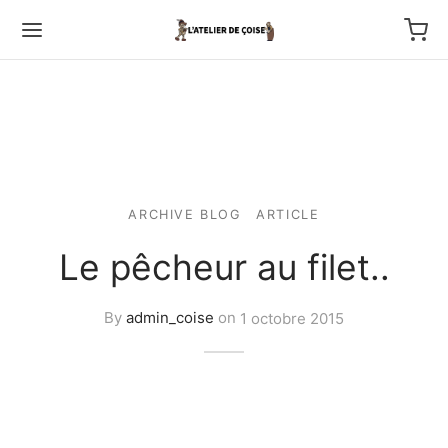
Back
ARCHIVE BLOG
ARTICLE
Le pêcheur au filet..
TFOLIO
ptures au couteau
By
admin_coise
on
1 octobre 2015
os
tournage
 haut relief