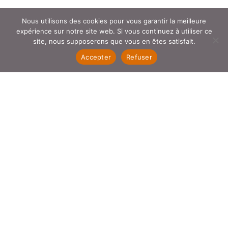
Nous utilisons des cookies pour vous garantir la meilleure
expérience sur notre site web. Si vous continuez à utiliser ce
site, nous supposerons que vous en êtes satisfait.
Accepter
Refuser
Ce site utilise Akismet pour réduire les indésirables.
En
savoir plus sur la façon dont les données de vos
commentaires sont traitées
.
A PROPOS
LE BLOG
BOUTIQUE