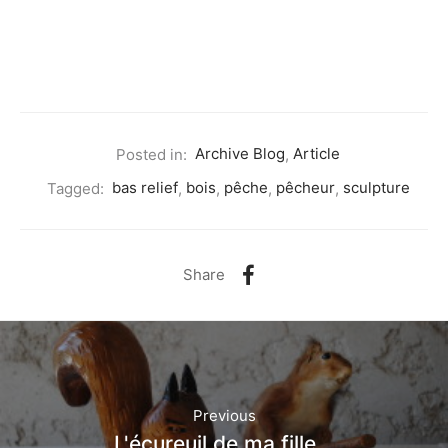
Posted in:
Archive Blog
,
Article
Tagged:
bas relief
,
bois
,
pêche
,
pêcheur
,
sculpture
Share
Previous
L'écureuil de ma fille...