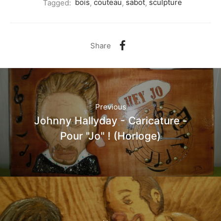
Tagged:
bois
,
couteau
,
sabot
,
sculpture
Share
Previous
Johnny Hallyday - Caricature -
Pour "Jo" ! (Horloge)