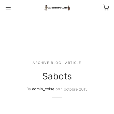
Back
ARCHIVE BLOG
ARTICLE
TFOLIO
Sabots
ptures au couteau
By
admin_coise
on
1 octobre 2015
os
tournage
 haut relief