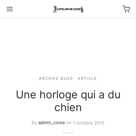
Back
TFOLIO
ARCHIVE BLOG
ARTICLE
Une horloge qui a du
ptures au couteau
chien
os
tournage
By
admin_coise
on
1 octobre 2015
 haut relief