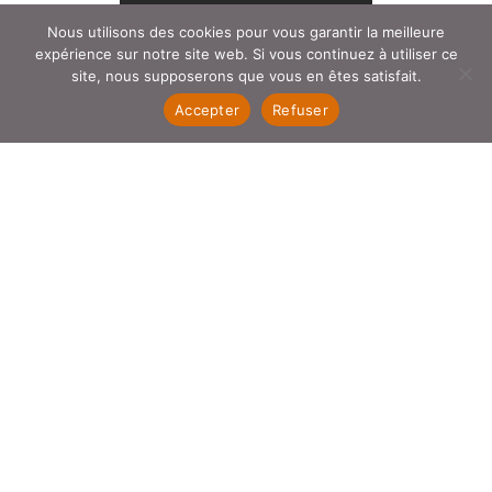
Nous utilisons des cookies pour vous garantir la meilleure
expérience sur notre site web. Si vous continuez à utiliser ce
site, nous supposerons que vous en êtes satisfait.
Accepter
Refuser
Ce site utilise Akismet pour réduire les indésirables.
En
savoir plus sur la façon dont les données de vos
commentaires sont traitées
.