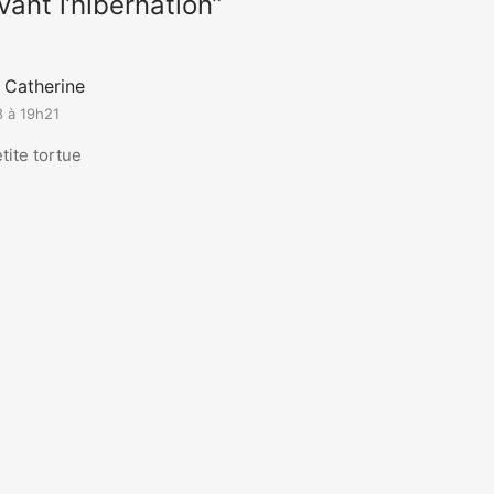
vant l’hibernation”
Catherine
8 à 19h21
etite tortue