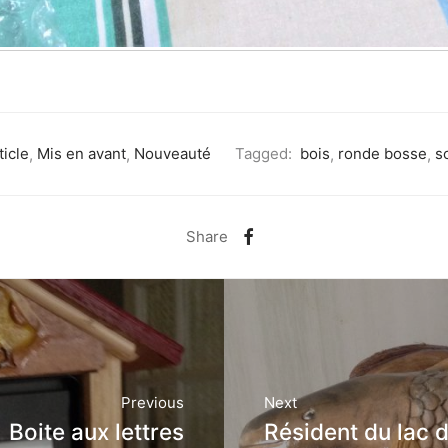
ticle
,
Mis en avant
,
Nouveauté
Tagged:
bois
,
ronde bosse
,
s
Share
Previous
Next
Boite aux lettres
Résident du lac d