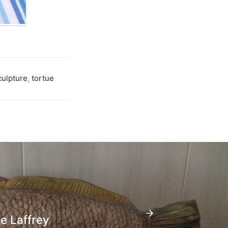
culpture
,
tortue
e Laffrey