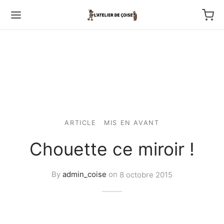
Back
ARTICLE
MIS EN AVANT
TFOLIO
Chouette ce miroir !
ptures au couteau
By
admin_coise
on
8 octobre 2015
os
tournage
 haut relief