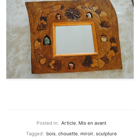
Posted in:
Article
,
Mis en avant
Tagged:
bois
,
chouette
,
miroir
,
sculpture