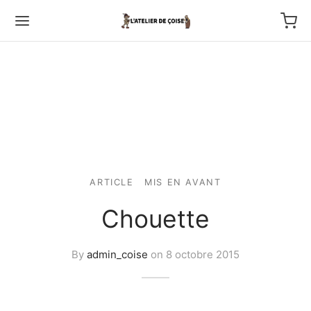
Back
TFOLIO
ARTICLE
MIS EN AVANT
Chouette
ptures au couteau
os
By
admin_coise
on
8 octobre 2015
tournage
 haut relief